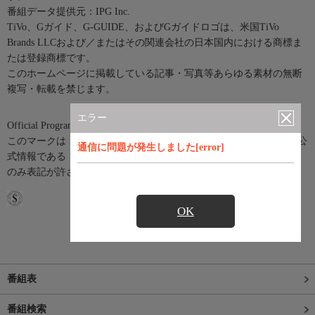
番組データ提供元：IPG Inc.
TiVo、Gガイド、G-GUIDE、およびGガイドロゴは、米国TiVo
Brands LLCおよび／またはその関連会社の日本国内における商標ま
たは登録商標です。
このホームページに掲載している記事・写真等あらゆる素材の無断
複写・転載を禁じます。
エラー
Official Program Data Mark（公式番組情報マーク）
このマークは「Official Program Data Mark」といい、テレビ番組の公
通信に問題が発生しました[error]
式情報である「SI(Service Information)情報」を利用したサービスに
のみ表記が許されているマークです。
OK
番組表
番組検索