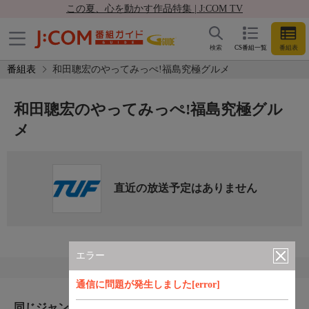
この夏、心を動かす作品特集 | J:COM TV
検索
CS番組一覧
番組表
番組表
和田聰宏のやってみっぺ!福島究極グルメ
和田聰宏のやってみっぺ!福島究極グル
メ
直近の放送予定はありません
エラー
通信に問題が発生しました[error]
同じジャンルのおすすめ番組