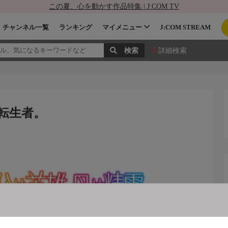
この夏、心を動かす作品特集 | J:COM TV
チャンネル一覧
ランキング
マイメニュー
J:COM STREAM
詳細検索
転生者。