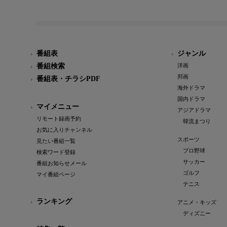
番組表
ジャンル
番組検索
洋画
邦画
番組表・チラシPDF
海外ドラマ
国内ドラマ
マイメニュー
アジアドラマ
リモート録画予約
韓流まつり
お気に入りチャンネル
スポーツ
見たい番組一覧
プロ野球
検索ワード登録
サッカー
番組お知らせメール
ゴルフ
マイ番組ページ
テニス
ランキング
アニメ・キッズ
ディズニー