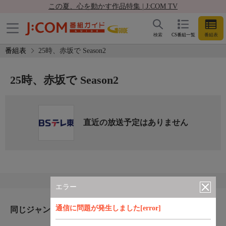
この夏、心を動かす作品特集 | J:COM TV
検索
CS番組一覧
番組表
番組表
25時、赤坂で Season2
25時、赤坂で Season2
直近の放送予定はありません
エラー
通信に問題が発生しました[error]
同じジャンルのおすすめ番組