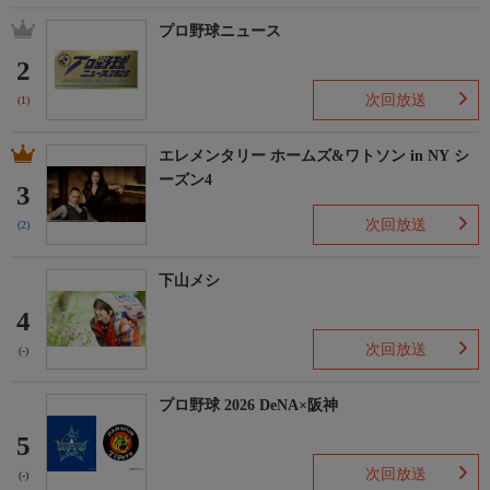
プロ野球ニュース
2
次回放送
(1)
エレメンタリー ホームズ&ワトソン in NY シ
ーズン4
3
次回放送
(2)
下山メシ
4
次回放送
(-)
プロ野球 2026 DeNA×阪神
5
次回放送
(-)