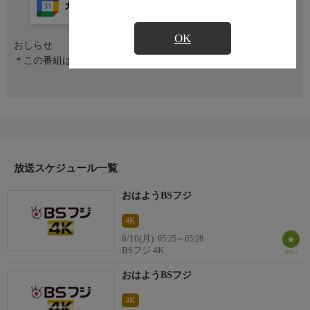
カレンダー登録
アプリ視聴
放送前
OK
おしらせ
＊この番組はＨＤ放送からのアップコンバートです。
放送スケジュール一覧
おはようBSフジ
4K
8/10(月)
05:25～05:28
BSフジ 4K
おはようBSフジ
4K