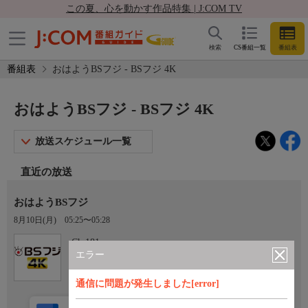
この夏、心を動かす作品特集 | J:COM TV
検索
CS番組一覧
番組表
番組表
おはようBSフジ - BSフジ 4K
おはようBSフジ - BSフジ 4K
放送スケジュール一覧
直近の放送
おはようBSフジ
8月10日(月)
05:25〜05:28
Ch.181
BSフジ 4K
エラー
通信に問題が発生しました[error]