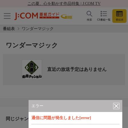
この夏、心を動かす作品特集 | J:COM TV
検索
CS番組一覧
番組表
番組表
ワンダーマジック
ワンダーマジック
直近の放送予定はありません
エラー
通信に問題が発生しました[error]
同じジャンルのおすすめ番組