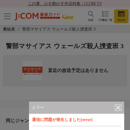
この夏、心を動かす作品特集 | J:COM TV
検索
CS番組一覧
番組表
番組表
警部マサイアス ウェールズ殺人捜査班 3
警部マサイアス ウェールズ殺人捜査班 3
直近の放送予定はありません
エラー
通信に問題が発生しました[error]
同じジャンルのおすすめ番組