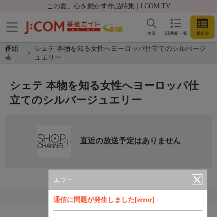
この夏、心を動かす作品特集 | J:COM TV
検索
CS番組一覧
番組表
番組
シェテ 本物を知る女性へヨーロッパ仕立てのシルバージ
表
ュエリー
シェテ 本物を知る女性へヨーロッパ仕
立てのシルバージュエリー
直近の放送予定はありません
エラー
通信に問題が発生しました[error]