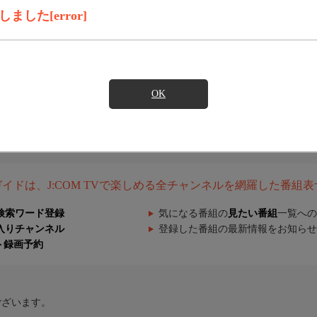
した[error]
OK
組ガイドは、J:COM TVで楽しめる全チャンネルを網羅した番組
検索ワード登録
気になる番組の
見たい番組
一覧への
入りチャンネル
登録した番組の最新情報をお知らせ
ト録画予約
ございます。