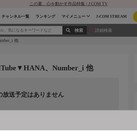
この夏、心を動かす作品特集 | J:COM TV
チャンネル一覧
ランキング
マイメニュー
J:COM STREAM
詳細検索
ber_i 他
be▼HANA、Number_i 他
の放送予定はありません