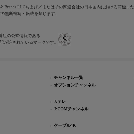
iVo Brands LLCおよび／またはその関連会社の日本国内における商標
材の無断複写・転載を禁じます。
、テレビ番組の公式情報である
スにのみ表記が許されているマークです。
チャンネル一覧
オプションチャンネル
J:テレ
J:COMチャンネル
ケーブル4K