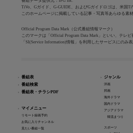
番組データ提供元：IPG Inc.
TiVo、Gガイド、G-GUIDE、およびGガイドロゴは、米国T
このホームページに掲載している記事・写真等あらゆる素
Official Program Data Mark（公式番組情報マーク）
このマークは「Official Program Data Mark」といい
「SI(Service Information)情報」を利用したサービ
番組表
ジャンル
番組検索
洋画
邦画
番組表・チラシPDF
海外ドラマ
国内ドラマ
マイメニュー
アジアドラマ
リモート録画予約
韓流まつり
お気に入りチャンネル
スポーツ
見たい番組一覧