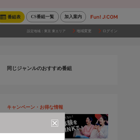
CS番組一覧
加入案内
番組表
地域変更
ログイン
設定地域：
東京 東エリア
同じジャンルのおすすめ番組
キャンペーン・お得な情報