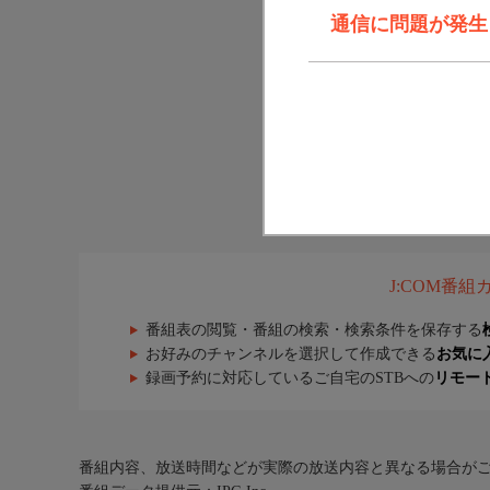
通信に問題が発生しま
J:COM番
番組表の閲覧・番組の検索・検索条件を保存する
お好みのチャンネルを選択して作成できる
お気に
録画予約に対応しているご自宅のSTBへの
リモー
番組内容、放送時間などが実際の放送内容と異なる場合が