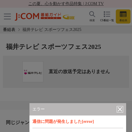
この夏、心を動かす作品特集 | J:COM TV
検索
CS番組一覧
番組表
番組表
福井テレビ スポーツフェス2025
福井テレビ スポーツフェス2025
直近の放送予定はありません
エラー
通信に問題が発生しました[error]
同じジャンルのおすすめ番組