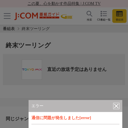
この夏、心を動かす作品特集 | J:COM TV
検索
CS番組一覧
番組表
番組表
終末ツーリング
終末ツーリング
直近の放送予定はありません
エラー
通信に問題が発生しました[error]
同じジャンルのおすすめ番組