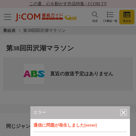
この夏、心を動かす作品特集 | J:COM TV
検索
CS番組一覧
番組表
番組表
第38回田沢湖マラソン
第38回田沢湖マラソン
直近の放送予定はありません
エラー
通信に問題が発生しました[error]
同じジャンルのおすすめ番組