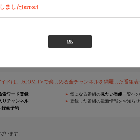
した[error]
OK
組ガイドは、J:COM TVで楽しめる全チャンネルを網羅した番組
検索ワード登録
気になる番組の
見たい番組
一覧への
入りチャンネル
登録した番組の最新情報をお知らせ
ト録画予約
ございます。