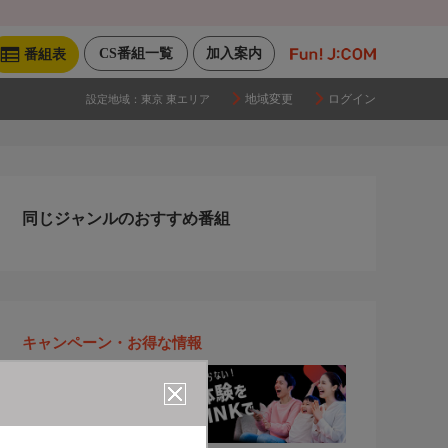
CS番組一覧
加入案内
番組表
地域変更
ログイン
設定地域：
東京 東エリア
同じジャンルのおすすめ番組
キャンペーン・お得な情報