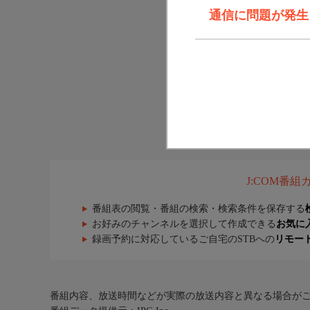
通信に問題が発生しま
J:COM番
番組表の閲覧・番組の検索・検索条件を保存する
お好みのチャンネルを選択して作成できる
お気に
録画予約に対応しているご自宅のSTBへの
リモー
番組内容、放送時間などが実際の放送内容と異なる場合が