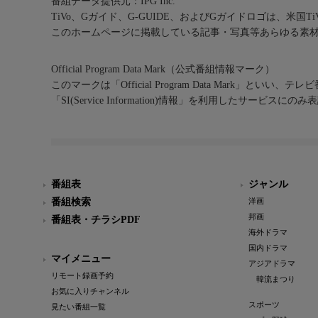
番組データ提供元：IPG Inc.
TiVo、Gガイド、G-GUIDE、およびGガイドロゴは、米国T
このホームページに掲載している記事・写真等あらゆる素
Official Program Data Mark（公式番組情報マーク）
このマークは「Official Program Data Mark」といい
「SI(Service Information)情報」を利用したサービ
番組表
ジャンル
番組検索
洋画
邦画
番組表・チラシPDF
海外ドラマ
国内ドラマ
マイメニュー
アジアドラマ
リモート録画予約
韓流まつり
お気に入りチャンネル
スポーツ
見たい番組一覧