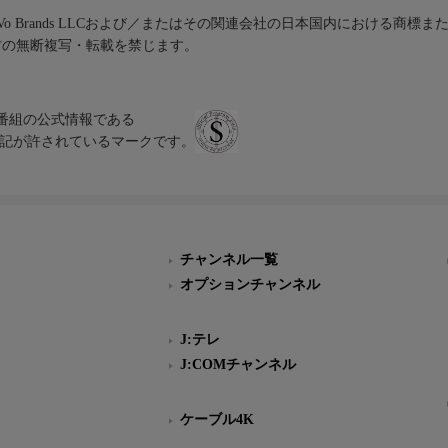
iVo Brands LLCおよび／またはその関連会社の日本国内における商標
材の無断複写・転載を禁じます。
、テレビ番組の公式情報である
スにのみ表記が許されているマークです。
チャンネル一覧
オプションチャンネル
J:テレ
J:COMチャンネル
ケーブル4K