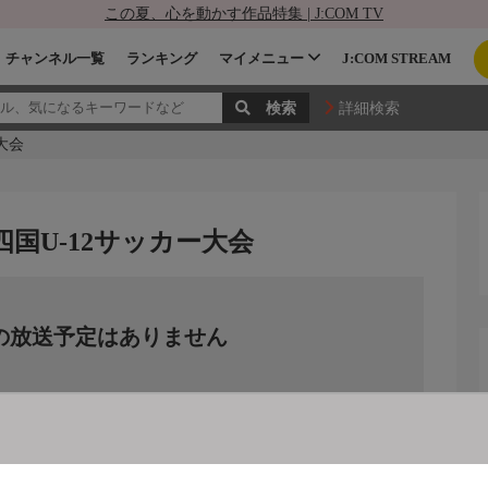
この夏、心を動かす作品特集 | J:COM TV
チャンネル一覧
ランキング
マイメニュー
J:COM STREAM
詳細検索
ー大会
回 四国U-12サッカー大会
の放送予定はありません