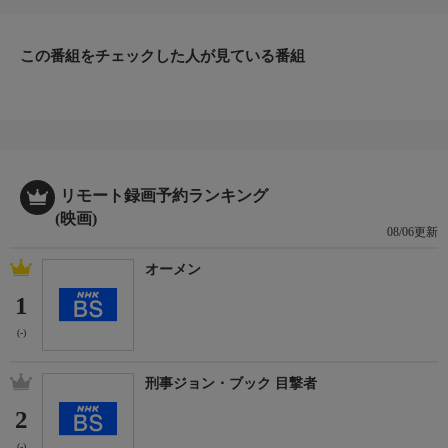
出演／関連情報
(1992年 日本)
この番組をチェックした人が見ている番組
【監督】塚田義博
【脚本】片岡修二
【出演】榊原利彦、宮本佳杳、北代隼人、永倉大輔、土屋圭市
【次回放送】8/6(木) 3:50 プライム
リモート録画予約ランキング
(映画)
08/06更新
オーメン
1
(-)
刑事ジョン・ブック 目撃者
2
(-)