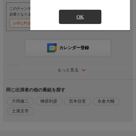
このチャンネルのご視聴には、オプションチャンネル(有料)のご契約が
必要となります。
OK
お得な料金割引キャンペーン実施中
カレンダー登録
番組名
もっと見る
首都高速トライアル4
番組内容
同じ出演者の他の番組を探す
大学生の俊彦は、夜ごとに首都高速のタイムトライアルに繰り出
す“走り屋”。そんなある時、年の離れた彼の弟・恵一が余命半年
片岡修二
榊原利彦
宮本佳杳
永倉大輔
と判明する。走り屋の兄が自慢で、レーサーを夢見る幼い恵一の
土屋圭市
期待に応えようと、俊彦は自分の愛車と父親の車を売り払い、恵
一が憧れていた真紅のGT-Rを購入する。湾岸のゼロヨンレース
で王者のスープラを相手に勝利をつかんだ俊彦は、次に首都高最
速記録を持つ山根にバトルを申し込むのだが……。