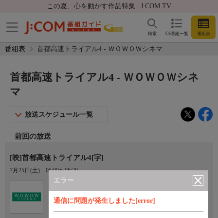
この夏、心を動かす作品特集 | J:COM TV
検索
CS番組一覧
番組表
番組表
首都高速トライアル4 - ＷＯＷＯＷシネマ
首都高速トライアル4 - ＷＯＷＯＷシネ
マ
放送スケジュール一覧
前回の放送
[映]首都高速トライアル4[字]
7月25日(土)
05:00〜06:20
エラー
Ch.193
オプション
ＷＯＷＯＷシネマ
通信に問題が発生しました[error]