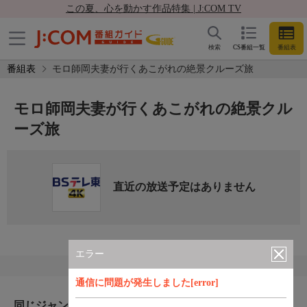
この夏、心を動かす作品特集 | J:COM TV
検索
CS番組一覧
番組表
番組表
モロ師岡夫妻が行くあこがれの絶景クルーズ旅
モロ師岡夫妻が行くあこがれの絶景クル
ーズ旅
直近の放送予定はありません
エラー
通信に問題が発生しました[error]
同じジャンルのおすすめ番組