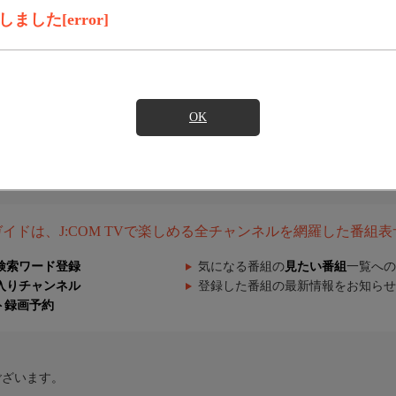
した[error]
OK
組ガイドは、J:COM TVで楽しめる全チャンネルを網羅した番組
検索ワード登録
気になる番組の
見たい番組
一覧への
入りチャンネル
登録した番組の最新情報をお知らせ
ト録画予約
ございます。