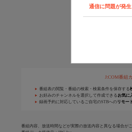
通信に問題が発生しま
J:COM番
番組表の閲覧・番組の検索・検索条件を保存する
お好みのチャンネルを選択して作成できる
お気に
録画予約に対応しているご自宅のSTBへの
リモー
番組内容、放送時間などが実際の放送内容と異なる場合が