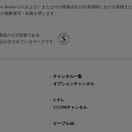
iVo Brands LLCおよび／またはその関連会社の日本国内における商標
材の無断複写・転載を禁じます。
、テレビ番組の公式情報である
スにのみ表記が許されているマークです。
チャンネル一覧
オプションチャンネル
J:テレ
J:COMチャンネル
ケーブル4K