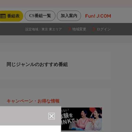
CS番組一覧
加入案内
番組表
地域変更
ログイン
設定地域：
東京 東エリア
同じジャンルのおすすめ番組
キャンペーン・お得な情報