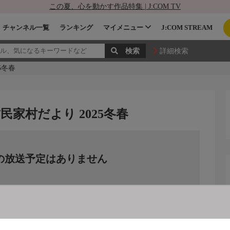
この夏、心を動かす作品特集 | J:COM TV
チャンネル一覧
ランキング
マイメニュー
J:COM STREAM
詳細検索
5冬春
家村だより 2025冬春
の放送予定はありません