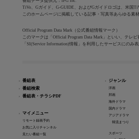
番組データ提供元：IPG Inc.
TiVo、Gガイド、G-GUIDE、およびGガイドロゴは、米国T
このホームページに掲載している記事・写真等あらゆる素
Official Program Data Mark（公式番組情報マーク）
このマークは「Official Program Data Mark」といい
「SI(Service Information)情報」を利用したサービ
番組表
ジャンル
番組検索
洋画
邦画
番組表・チラシPDF
海外ドラマ
国内ドラマ
マイメニュー
アジアドラマ
リモート録画予約
韓流まつり
お気に入りチャンネル
スポーツ
見たい番組一覧