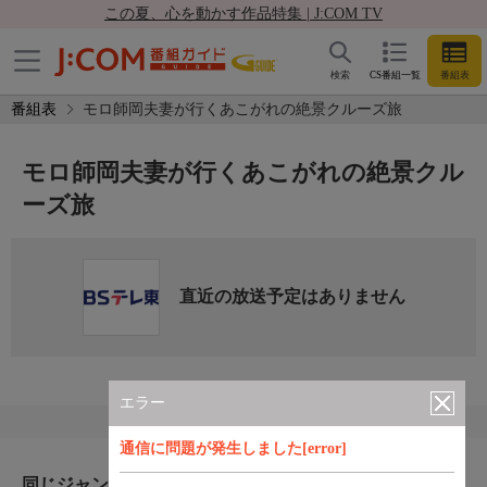
この夏、心を動かす作品特集 | J:COM TV
検索
CS番組一覧
番組表
番組表
モロ師岡夫妻が行くあこがれの絶景クルーズ旅
モロ師岡夫妻が行くあこがれの絶景クル
ーズ旅
直近の放送予定はありません
エラー
通信に問題が発生しました[error]
同じジャンルのおすすめ番組