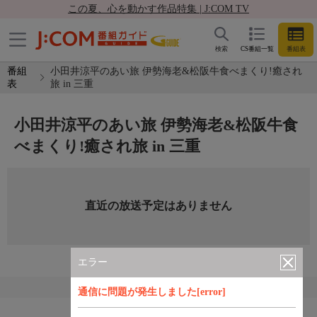
この夏、心を動かす作品特集 | J:COM TV
検索
CS番組一覧
番組表
番組
小田井涼平のあい旅 伊勢海老&松阪牛食べまくり!癒され
表
旅 in 三重
小田井涼平のあい旅 伊勢海老&松阪牛食
べまくり!癒され旅 in 三重
直近の放送予定はありません
エラー
通信に問題が発生しました[error]