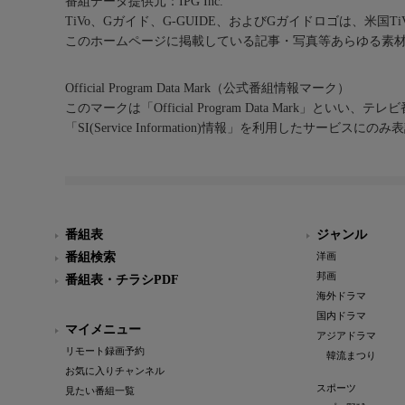
番組データ提供元：IPG Inc.
TiVo、Gガイド、G-GUIDE、およびGガイドロゴは、米国T
このホームページに掲載している記事・写真等あらゆる素
Official Program Data Mark（公式番組情報マーク）
このマークは「Official Program Data Mark」といい
「SI(Service Information)情報」を利用したサービ
番組表
ジャンル
番組検索
洋画
邦画
番組表・チラシPDF
海外ドラマ
国内ドラマ
マイメニュー
アジアドラマ
リモート録画予約
韓流まつり
お気に入りチャンネル
スポーツ
見たい番組一覧