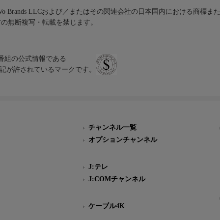
iVo Brands LLCおよび／またはその関連会社の日本国内における商標
材の無断複写・転載を禁じます。
、テレビ番組の公式情報である
スにのみ表記が許されているマークです。
チャンネル一覧
オプションチャンネル
J:テレ
J:COMチャンネル
ケーブル4K