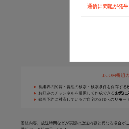
通信に問題が発生しま
J:COM番
番組表の閲覧・番組の検索・検索条件を保存する
お好みのチャンネルを選択して作成できる
お気に
録画予約に対応しているご自宅のSTBへの
リモー
番組内容、放送時間などが実際の放送内容と異なる場合が