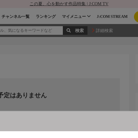
この夏、心を動かす作品特集 | J:COM TV
チャンネル一覧
ランキング
マイメニュー
J:COM STREAM
詳細検索
予定はありません