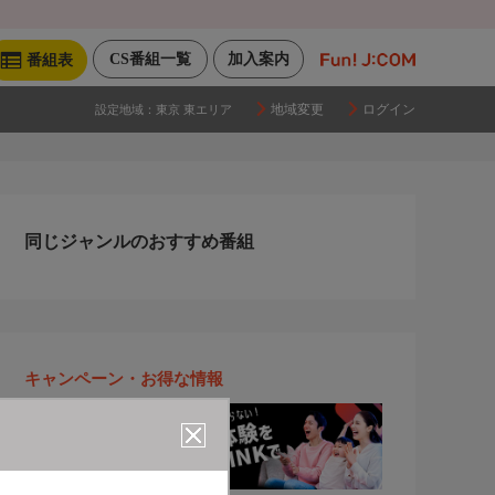
CS番組一覧
加入案内
番組表
地域変更
ログイン
設定地域：
東京 東エリア
同じジャンルのおすすめ番組
キャンペーン・お得な情報