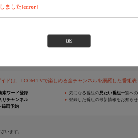
した[error]
OK
組ガイドは、J:COM TVで楽しめる全チャンネルを網羅した番組
検索ワード登録
気になる番組の
見たい番組
一覧への
入りチャンネル
登録した番組の最新情報をお知らせ
ト録画予約
ございます。