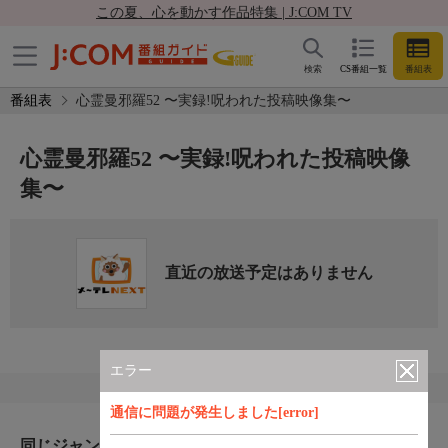
この夏、心を動かす作品特集 | J:COM TV
検索
CS番組一覧
番組表
番組表
心霊曼邪羅52 〜実録!呪われた投稿映像集〜
心霊曼邪羅52 〜実録!呪われた投稿映像
集〜
直近の放送予定はありません
エラー
通信に問題が発生しました[error]
同じジャンルのおすすめ番組