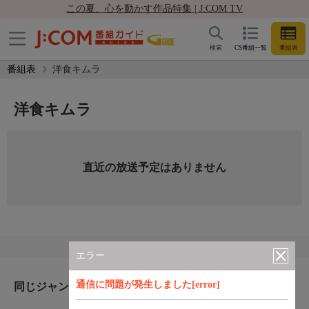
この夏、心を動かす作品特集 | J:COM TV
検索
CS番組一覧
番組表
番組表
洋食キムラ
洋食キムラ
直近の放送予定はありません
エラー
通信に問題が発生しました[error]
同じジャンルのおすすめ番組