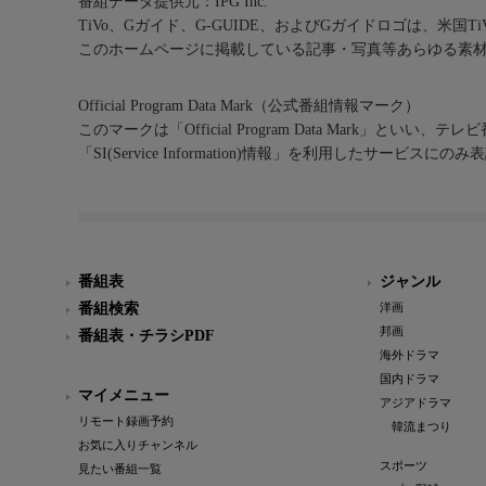
番組データ提供元：IPG Inc.
TiVo、Gガイド、G-GUIDE、およびGガイドロゴは、米国T
このホームページに掲載している記事・写真等あらゆる素
Official Program Data Mark（公式番組情報マーク）
このマークは「Official Program Data Mark」といい
「SI(Service Information)情報」を利用したサービ
番組表
ジャンル
番組検索
洋画
邦画
番組表・チラシPDF
海外ドラマ
国内ドラマ
マイメニュー
アジアドラマ
リモート録画予約
韓流まつり
お気に入りチャンネル
スポーツ
見たい番組一覧