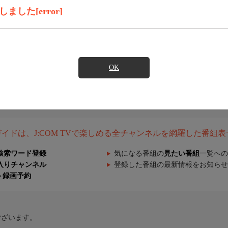
した[error]
OK
組ガイドは、J:COM TVで楽しめる全チャンネルを網羅した番組
検索ワード登録
気になる番組の
見たい番組
一覧への
入りチャンネル
登録した番組の最新情報をお知らせ
ト録画予約
ございます。