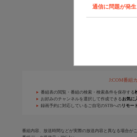
通信に問題が発生しま
J:COM番
番組表の閲覧・番組の検索・検索条件を保存する
お好みのチャンネルを選択して作成できる
お気に
録画予約に対応しているご自宅のSTBへの
リモー
番組内容、放送時間などが実際の放送内容と異なる場合が