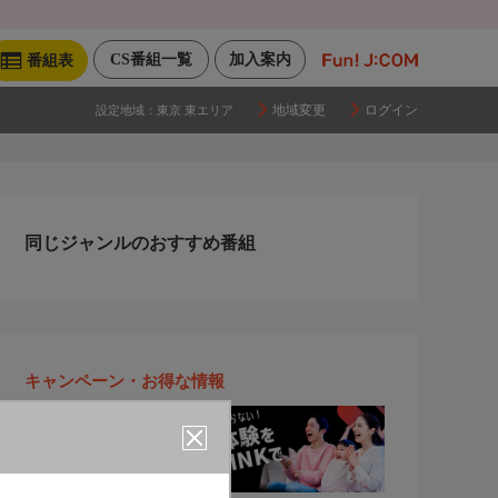
CS番組一覧
加入案内
番組表
地域変更
ログイン
設定地域：
東京 東エリア
同じジャンルのおすすめ番組
キャンペーン・お得な情報