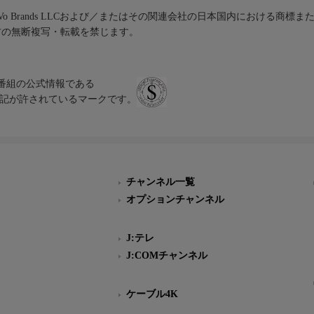
iVo Brands LLCおよび／またはその関連会社の日本国内における商標
材の無断複写・転載を禁じます。
、テレビ番組の公式情報である
スにのみ表記が許されているマークです。
チャンネル一覧
オプションチャンネル
J:テレ
J:COMチャンネル
ケーブル4K