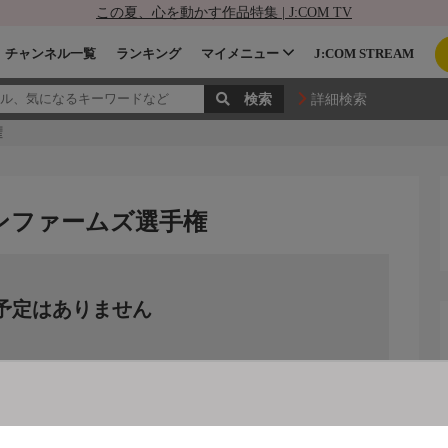
この夏、心を動かす作品特集 | J:COM TV
チャンネル一覧
ランキング
マイメニュー
J:COM STREAM
詳細検索
権
ソンファームズ選手権
予定はありません