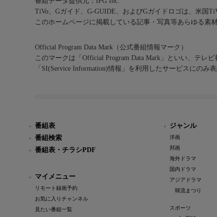
番組データ提供元：IPG Inc.
TiVo、Gガイド、G-GUIDE、およびGガイドロゴは、米国T
このホームページに掲載している記事・写真等あらゆる素
Official Program Data Mark（公式番組情報マーク）
このマークは「Official Program Data Mark」といい
「SI(Service Information)情報」を利用したサービ
番組表
ジャンル
番組検索
洋画
邦画
番組表・チラシPDF
海外ドラマ
国内ドラマ
マイメニュー
アジアドラマ
リモート録画予約
韓流まつり
お気に入りチャンネル
スポーツ
見たい番組一覧