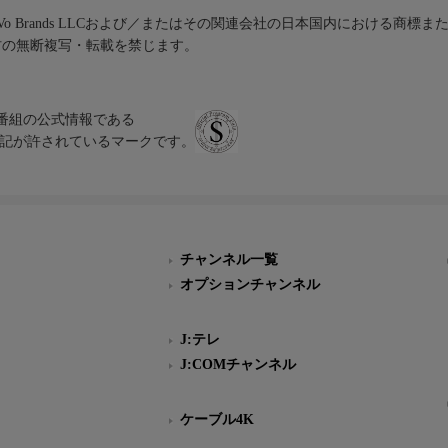
iVo Brands LLCおよび／またはその関連会社の日本国内における商標
材の無断複写・転載を禁じます。
、テレビ番組の公式情報である
スにのみ表記が許されているマークです。
チャンネル一覧
オプションチャンネル
J:テレ
J:COMチャンネル
ケーブル4K