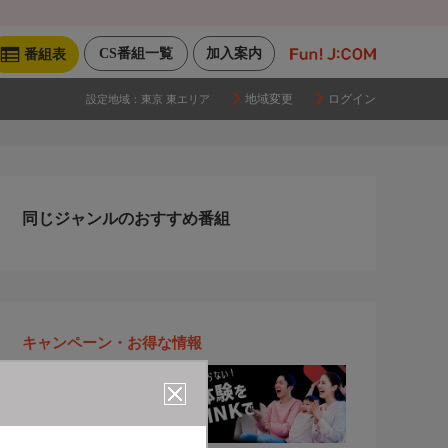
CS番組一覧
加入案内
番組表
地域変更
ログイン
設定地域：
東京 東エリア
同じジャンルのおすすめ番組
キャンペーン・お得な情報