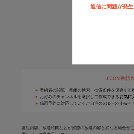
通信に問題が発生しま
J:COM番
番組表の閲覧・番組の検索・検索条件を保存する
お好みのチャンネルを選択して作成できる
お気に
録画予約に対応しているご自宅のSTBへの
リモー
番組内容、放送時間などが実際の放送内容と異なる場合が