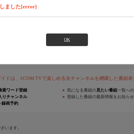
した[error]
OK
組ガイドは、J:COM TVで楽しめる全チャンネルを網羅した番組
検索ワード登録
気になる番組の
見たい番組
一覧への
入りチャンネル
登録した番組の最新情報をお知らせ
ト録画予約
ございます。