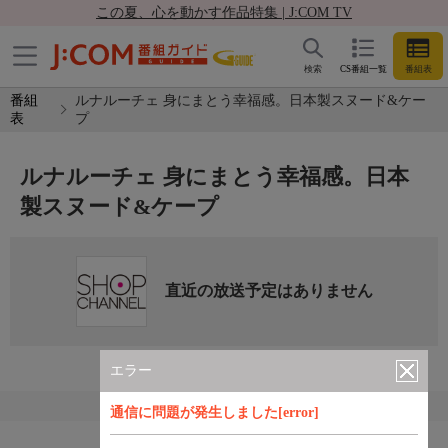
この夏、心を動かす作品特集 | J:COM TV
検索
CS番組一覧
番組表
番組
ルナルーチェ 身にまとう幸福感。日本製スヌード&ケー
表
プ
ルナルーチェ 身にまとう幸福感。日本
製スヌード&ケープ
直近の放送予定はありません
エラー
通信に問題が発生しました[error]