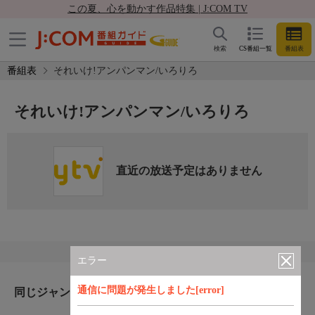
この夏、心を動かす作品特集 | J:COM TV
検索
CS番組一覧
番組表
番組表
それいけ!アンパンマン/いろりろ
それいけ!アンパンマン/いろりろ
直近の放送予定はありません
エラー
通信に問題が発生しました[error]
同じジャンルのおすすめ番組