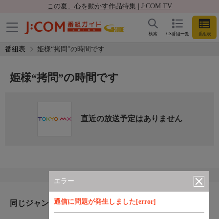
この夏、心を動かす作品特集 | J:COM TV
検索
CS番組一覧
番組表
番組表
姫様“拷問”の時間です
姫様“拷問”の時間です
直近の放送予定はありません
エラー
通信に問題が発生しました[error]
同じジャンルのおすすめ番組