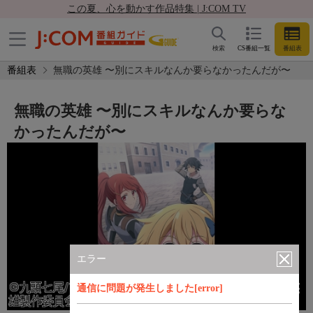
この夏、心を動かす作品特集 | J:COM TV
検索
CS番組一覧
番組表
番組表
無職の英雄 〜別にスキルなんか要らなかったんだが〜
無職の英雄 〜別にスキルなんか要らな
かったんだが〜
エラー
通信に問題が発生しました[error]