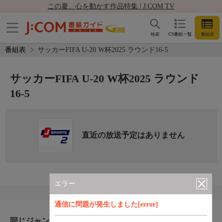
この夏、心を動かす作品特集 | J:COM TV
検索
CS番組一覧
番組表
番組表
サッカーFIFA U-20 W杯2025 ラウンド16-5
サッカーFIFA U-20 W杯2025 ラウンド
16-5
直近の放送予定はありません
エラー
通信に問題が発生しました[error]
同じジャンルのおすすめ番組