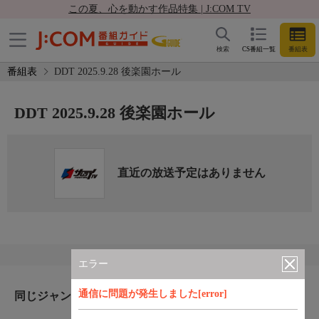
この夏、心を動かす作品特集 | J:COM TV
検索
CS番組一覧
番組表
番組表
DDT 2025.9.28 後楽園ホール
DDT 2025.9.28 後楽園ホール
直近の放送予定はありません
エラー
通信に問題が発生しました[error]
同じジャンルのおすすめ番組