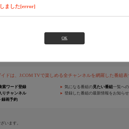
した[error]
OK
組ガイドは、J:COM TVで楽しめる全チャンネルを網羅した番組
検索ワード登録
気になる番組の
見たい番組
一覧への
入りチャンネル
登録した番組の最新情報をお知らせ
ト録画予約
ございます。