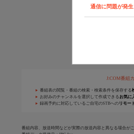
通信に問題が発生しま
J:COM番
番組表の閲覧・番組の検索・検索条件を保存する
お好みのチャンネルを選択して作成できる
お気に
録画予約に対応しているご自宅のSTBへの
リモー
番組内容、放送時間などが実際の放送内容と異なる場合が