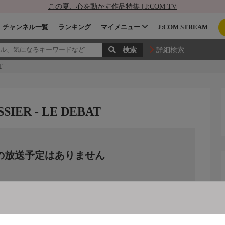
この夏、心を動かす作品特集 | J:COM TV
チャンネル一覧
ランキング
マイメニュー
J:COM STREAM
詳細検索
T
ER - LE DEBAT
の放送予定はありません