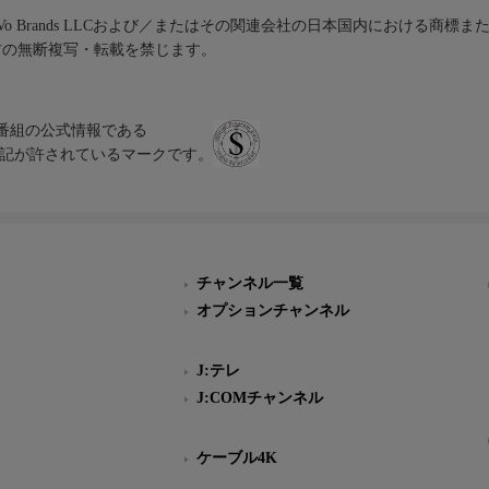
iVo Brands LLCおよび／またはその関連会社の日本国内における商標
材の無断複写・転載を禁じます。
、テレビ番組の公式情報である
スにのみ表記が許されているマークです。
チャンネル一覧
オプションチャンネル
J:テレ
J:COMチャンネル
ケーブル4K