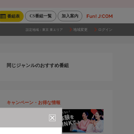
CS番組一覧
加入案内
番組表
地域変更
ログイン
設定地域：
東京 東エリア
同じジャンルのおすすめ番組
キャンペーン・お得な情報