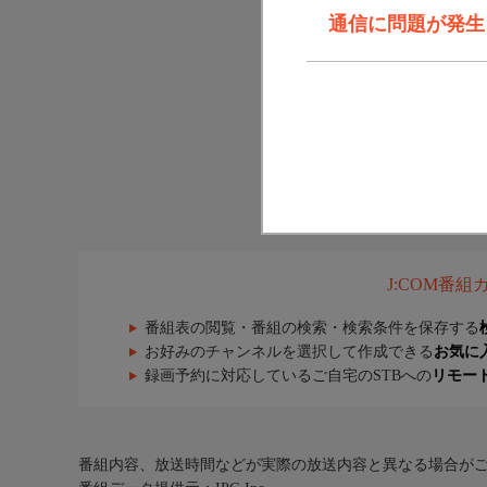
通信に問題が発生しま
J:COM番
番組表の閲覧・番組の検索・検索条件を保存する
お好みのチャンネルを選択して作成できる
お気に
録画予約に対応しているご自宅のSTBへの
リモー
番組内容、放送時間などが実際の放送内容と異なる場合が