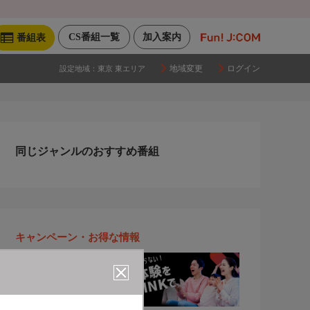
CS番組一覧
加入案内
番組表
地域変更
ログイン
設定地域：
東京 東エリア
同じジャンルのおすすめ番組
キャンペーン・お得な情報