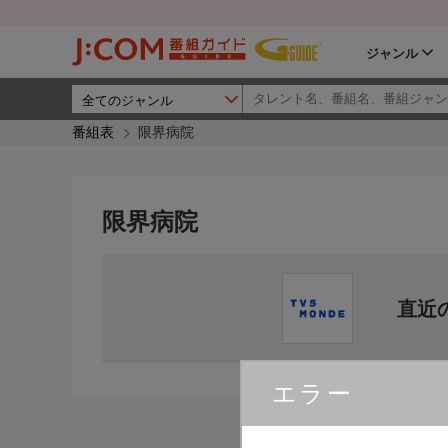
ジャンル
番組表
限界病院
限界病院
直近
エラー