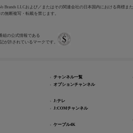
iVo Brands LLCおよび／またはその関連会社の日本国内における商標
材の無断複写・転載を禁じます。
、テレビ番組の公式情報である
スにのみ表記が許されているマークです。
チャンネル一覧
オプションチャンネル
J:テレ
J:COMチャンネル
ケーブル4K