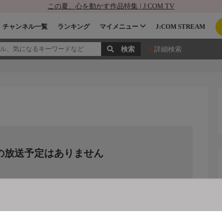
この夏、心を動かす作品特集 | J:COM TV
チャンネル一覧
ランキング
マイメニュー
J:COM STREAM
詳細検索
の放送予定はありません