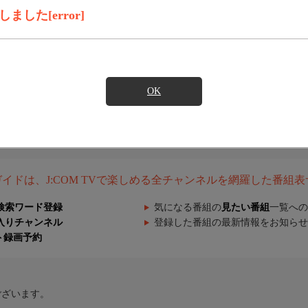
した[error]
OK
組ガイドは、J:COM TVで楽しめる全チャンネルを網羅した番組
検索ワード登録
気になる番組の
見たい番組
一覧への
入りチャンネル
登録した番組の最新情報をお知らせ
ト録画予約
ございます。