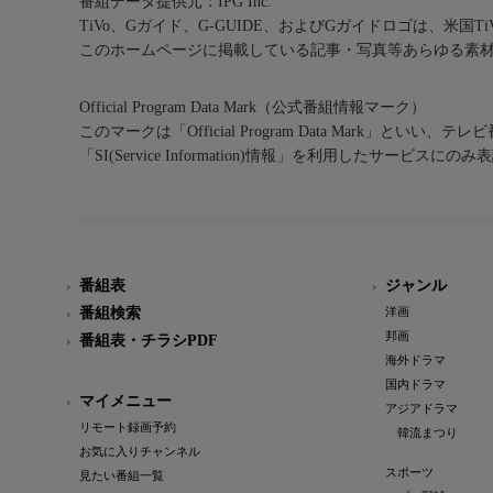
番組データ提供元：IPG Inc.
TiVo、Gガイド、G-GUIDE、およびGガイドロゴは、米国T
このホームページに掲載している記事・写真等あらゆる素
Official Program Data Mark（公式番組情報マーク）
このマークは「Official Program Data Mark」といい
「SI(Service Information)情報」を利用したサービ
番組表
ジャンル
番組検索
洋画
邦画
番組表・チラシPDF
海外ドラマ
国内ドラマ
マイメニュー
アジアドラマ
リモート録画予約
韓流まつり
お気に入りチャンネル
スポーツ
見たい番組一覧