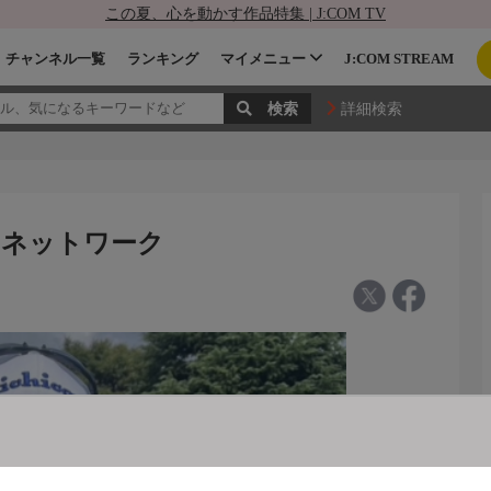
この夏、心を動かす作品特集 | J:COM TV
チャンネル一覧
ランキング
マイメニュー
J:COM STREAM
詳細検索
フネットワーク