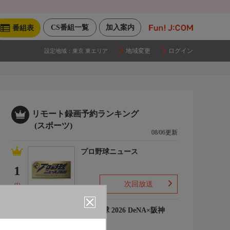
CS番組一覧
加入案内
番組表
地域変更
ログイン
設定地域：
東京 東エリア
リモート録画予約ランキング
(スポーツ)
08/06更新
プロ野球ニュース
1
次回放送
(1)
プロ野球 2026 DeNA×阪神
2