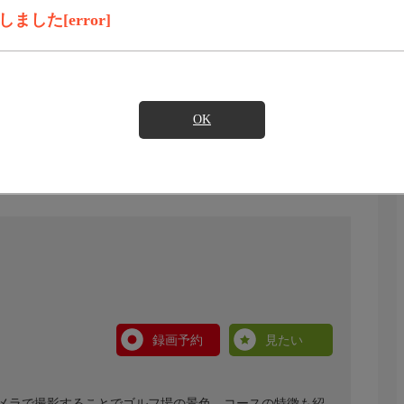
した[error]
OK
録画予約
見たい
メラで撮影することでゴルフ場の景色、コースの特徴も紹