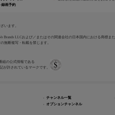
ト録画予約
ございます。
iVo Brands LLCおよび／またはその関連会社の日本国内における商標
材の無断複写・転載を禁じます。
、テレビ番組の公式情報である
スにのみ表記が許されているマークです。
チャンネル一覧
オプションチャンネル