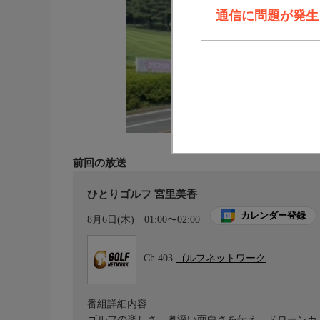
通信に問題が発生しま
前回の放送
ひとりゴルフ 宮里美香
カレンダー登録
8月6日(木)
01:00〜02:00
Ch.403
ゴルフネットワーク
番組詳細内容
ゴルフの楽しさ、奥深い面白さを伝え、ドローンカ