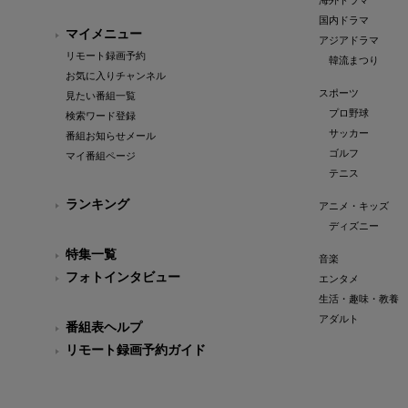
海外ドラマ
国内ドラマ
マイメニュー
アジアドラマ
リモート録画予約
韓流まつり
お気に入りチャンネル
スポーツ
見たい番組一覧
プロ野球
検索ワード登録
サッカー
番組お知らせメール
ゴルフ
マイ番組ページ
テニス
ランキング
アニメ・キッズ
ディズニー
特集一覧
音楽
フォトインタビュー
エンタメ
生活・趣味・教養
アダルト
番組表ヘルプ
リモート録画予約ガイド