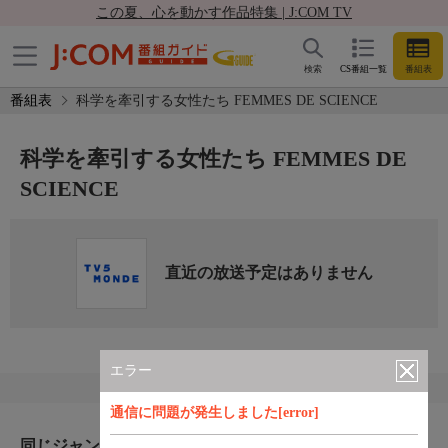
この夏、心を動かす作品特集 | J:COM TV
検索
CS番組一覧
番組表
番組表
科学を牽引する女性たち FEMMES DE SCIENCE
科学を牽引する女性たち FEMMES DE
SCIENCE
直近の放送予定はありません
エラー
通信に問題が発生しました[error]
同じジャンルのおすすめ番組