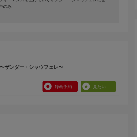
声のみ
 〜ザンダー・シャウフェレ〜
録画予約
見たい