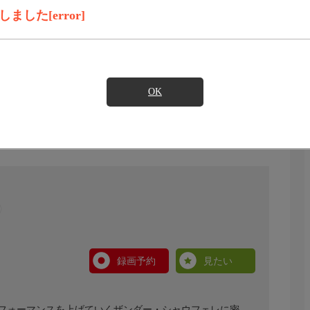
した[error]
OK
録画予約
見たい
パフォーマンスを上げていくザンダー・シャウフェレに密