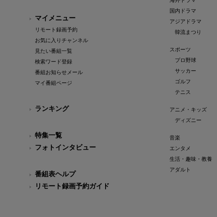
海外ドラマ
国内ドラマ
マイメニュー
アジアドラマ
リモート録画予約
韓流まつり
お気に入りチャンネル
スポーツ
見たい番組一覧
プロ野球
検索ワード登録
サッカー
番組お知らせメール
ゴルフ
マイ番組ページ
テニス
ランキング
アニメ・キッズ
ディズニー
特集一覧
音楽
フォトインタビュー
エンタメ
生活・趣味・教養
アダルト
番組表ヘルプ
リモート録画予約ガイド