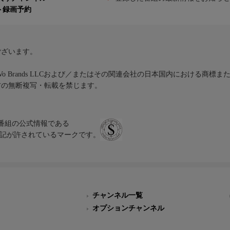
ト録画予約
ございます。
iVo Brands LLCおよび／またはその関連会社の日本国内における商標
材の無断複写・転載を禁じます。
、テレビ番組の公式情報である
スにのみ表記が許されているマークです。
チャンネル一覧
オプションチャンネル