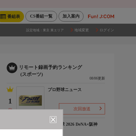
CS番組一覧
加入案内
番組表
地域変更
ログイン
設定地域：
東京 東エリア
リモート録画予約ランキング
(スポーツ)
08/06更新
プロ野球ニュース
1
次回放送
(1)
プロ野球 2026 DeNA×阪神
2