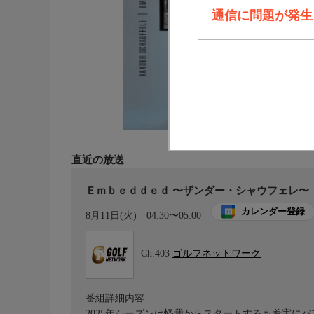
通信に問題が発生しま
直近の放送
Ｅｍｂｅｄｄｅｄ 〜ザンダー・シャウフェレ〜
カレンダー登録
8月11日(火)
04:30〜05:00
Ch.403
ゴルフネットワーク
番組詳細内容
2025年シーズンは怪我からスタートするも着実に