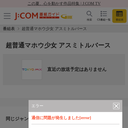
この夏、心を動かす作品特集 | J:COM TV
検索
CS番組一覧
番組表
番組表
超普通マホウ少女 アスミトルバース
超普通マホウ少女 アスミトルバース
直近の放送予定はありません
エラー
通信に問題が発生しました[error]
同じジャンルのおすすめ番組