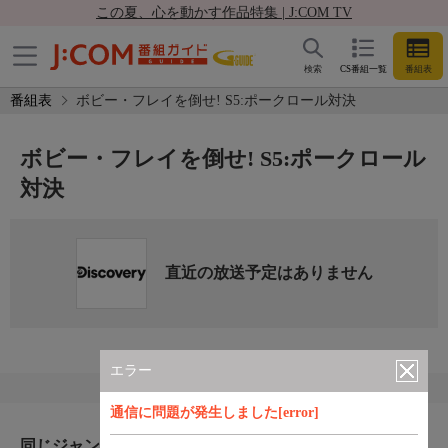
この夏、心を動かす作品特集 | J:COM TV
検索
CS番組一覧
番組表
番組表
ボビー・フレイを倒せ! S5:ポークロール対決
ボビー・フレイを倒せ! S5:ポークロール
対決
直近の放送予定はありません
エラー
通信に問題が発生しました[error]
同じジャンルのおすすめ番組