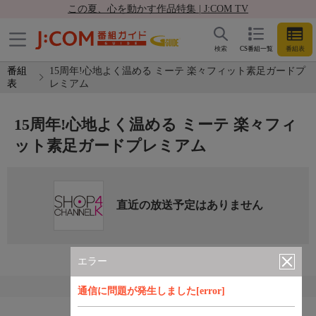
この夏、心を動かす作品特集 | J:COM TV
検索
CS番組一覧
番組表
番組
15周年!心地よく温める ミーテ 楽々フィット素足ガードプ
表
レミアム
15周年!心地よく温める ミーテ 楽々フィ
ット素足ガードプレミアム
直近の放送予定はありません
エラー
通信に問題が発生しました[error]