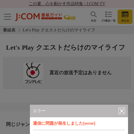
この夏、心を動かす作品特集 | J:COM TV
検索
CS番組一覧
番組表
番組表
Let's Play クエストだらけのマイライフ
Let's Play クエストだらけのマイライフ
直近の放送予定はありません
エラー
通信に問題が発生しました[error]
同じジャンルのおすすめ番組