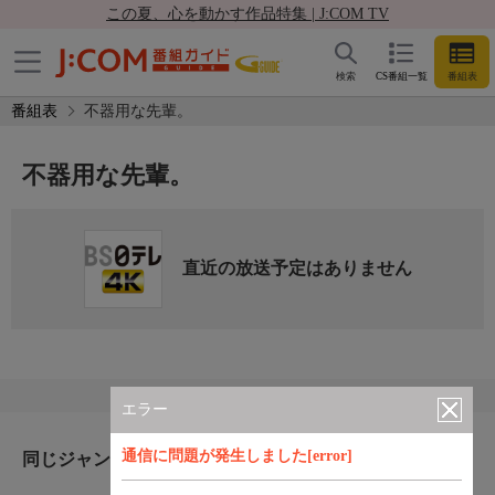
この夏、心を動かす作品特集 | J:COM TV
検索
CS番組一覧
番組表
番組表
不器用な先輩。
不器用な先輩。
直近の放送予定はありません
エラー
通信に問題が発生しました[error]
同じジャンルのおすすめ番組