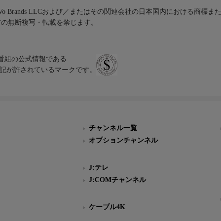
iVo Brands LLCおよび／またはその関連会社の日本国内における商標
材の無断複写・転載を禁じます。
、テレビ番組の公式情報である
スにのみ表記が許されているマークです。
チャンネル一覧
オプションチャンネル
J:テレ
J:COMチャンネル
ケーブル4K