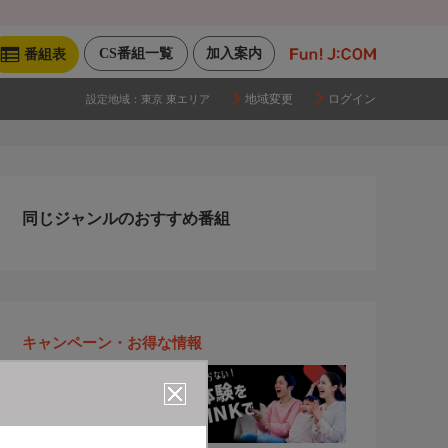
CS番組一覧
加入案内
番組表
地域変更
ログイン
設定地域：
東京 東エリア
同じジャンルのおすすめ番組
キャンペーン・お得な情報