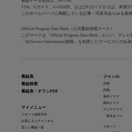
番組データ提供元：IPG Inc.
TiVo、Gガイド、G-GUIDE、およびGガイドロゴは、米国T
このホームページに掲載している記事・写真等あらゆる素
Official Program Data Mark（公式番組情報マーク）
このマークは「Official Program Data Mark」といい
「SI(Service Information)情報」を利用したサービ
番組表
ジャンル
番組検索
洋画
邦画
番組表・チラシPDF
海外ドラマ
国内ドラマ
マイメニュー
アジアドラマ
リモート録画予約
韓流まつり
お気に入りチャンネル
スポーツ
見たい番組一覧