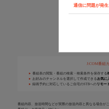
通信に問題が発生しま
J:COM番
番組表の閲覧・番組の検索・検索条件を保存する
お好みのチャンネルを選択して作成できる
お気に
録画予約に対応しているご自宅のSTBへの
リモー
番組内容、放送時間などが実際の放送内容と異なる場合が