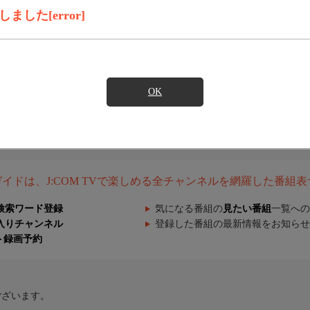
した[error]
OK
組ガイドは、J:COM TVで楽しめる全チャンネルを網羅した番組
検索ワード登録
気になる番組の
見たい番組
一覧への
入りチャンネル
登録した番組の最新情報をお知らせ
ト録画予約
ございます。