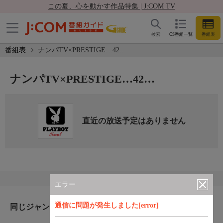
この夏、心を動かす作品特集 | J:COM TV
検索
CS番組一覧
番組表
番組表
ナンパTV×PRESTIGE…42…
ナンパTV×PRESTIGE…42…
直近の放送予定はありません
エラー
通信に問題が発生しました[error]
同じジャンルのおすすめ番組