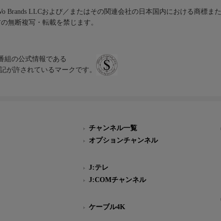
iVo Brands LLCおよび／またはその関連会社の日本国内における商標
材の無断複写・転載を禁じます。
、テレビ番組の公式情報である
スにのみ表記が許されているマークです。
チャンネル一覧
オプションチャンネル
J:テレ
J:COMチャンネル
ケーブル4K