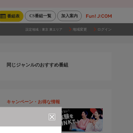
CS番組一覧
加入案内
番組表
地域変更
ログイン
設定地域：
東京 東エリア
同じジャンルのおすすめ番組
キャンペーン・お得な情報