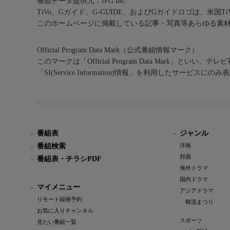
番組データ提供元：IPG Inc.
TiVo、Gガイド、G-GUIDE、およびGガイドロゴは、米国T
このホームページに掲載している記事・写真等あらゆる素
Official Program Data Mark（公式番組情報マーク）
このマークは「Official Program Data Mark」といい
「SI(Service Information)情報」を利用したサービ
番組表
ジャンル
番組検索
洋画
邦画
番組表・チラシPDF
海外ドラマ
国内ドラマ
マイメニュー
アジアドラマ
リモート録画予約
韓流まつり
お気に入りチャンネル
スポーツ
見たい番組一覧