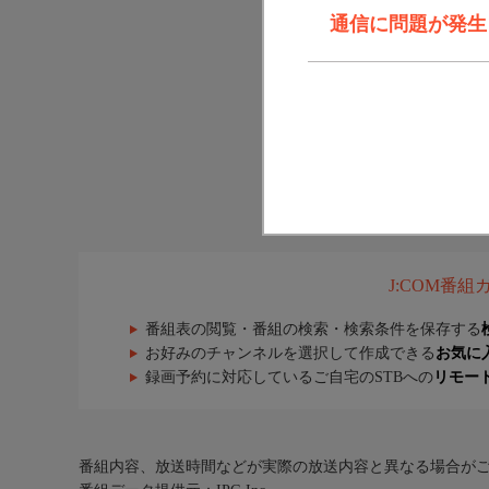
通信に問題が発生しま
J:COM番
番組表の閲覧・番組の検索・検索条件を保存する
お好みのチャンネルを選択して作成できる
お気に
録画予約に対応しているご自宅のSTBへの
リモー
番組内容、放送時間などが実際の放送内容と異なる場合が