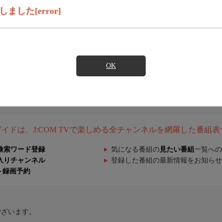
した[error]
OK
組ガイドは、J:COM TVで楽しめる全チャンネルを網羅した番組
検索ワード登録
気になる番組の
見たい番組
一覧への
入りチャンネル
登録した番組の最新情報をお知らせ
ト録画予約
ございます。