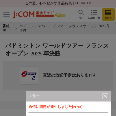
この夏、心を動かす作品特集 | J:COM TV
検索
CS番組一覧
番組表
番組
バドミントン ワールドツアー フランスオープン 2025 準
表
決勝
バドミントン ワールドツアー フランス
オープン 2025 準決勝
直近の放送予定はありません
エラー
通信に問題が発生しました[error]