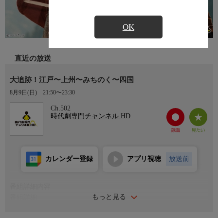
OK
直近の放送
大追跡！江戸〜上州〜みちのく〜四国
8月9日(日)
21:50〜23:30
Ch.502
時代劇専門チャンネル HD
カレンダー登録
アプリ視聴
放送前
番組詳細内容
もっと見る
番組詳細
同心、小林（柄本明）の配下の岡っ引き瓢六（西田敏行）は、小