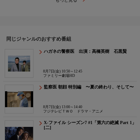
もっと見る
同じジャンルのおすすめ番組
ハガネの警察医 出演：高橋英樹 石黒賢
8月7日(金) 10:50～12:45
ファミリー劇場HD
監察医 朝顔 特別編 〜夏の終わり、そして〜
8月7日(金) 13:00～14:40
フジテレビＴＷＯ ドラマ・アニメ
X-ファイル シーズン7 #1「第六の絶滅 Part 1」
[二]