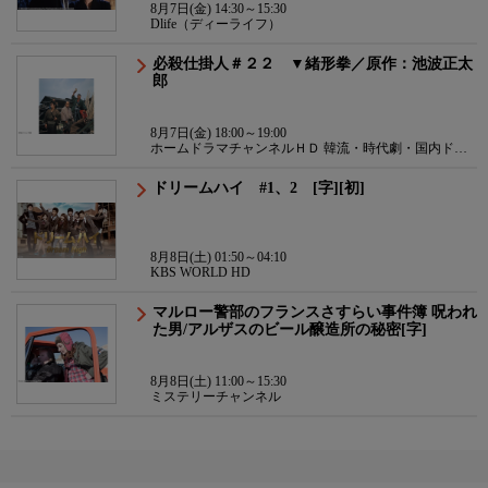
8月7日(金) 14:30～15:30
Dlife（ディーライフ）
必殺仕掛人＃２２ ▼緒形拳／原作：池波正太
郎
8月7日(金) 18:00～19:00
ホームドラマチャンネルＨＤ 韓流・時代劇・国内ドラ
マ
ドリームハイ #1、2 [字][初]
8月8日(土) 01:50～04:10
KBS WORLD HD
マルロー警部のフランスさすらい事件簿 呪われ
た男/アルザスのビール醸造所の秘密[字]
8月8日(土) 11:00～15:30
ミステリーチャンネル