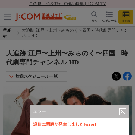
この夏、心を動かす作品特集 | J:COM TV
検索
CS番組一覧
番組表
番組
大追跡!江戸〜上州〜みちのく〜四国 - 時代劇専門チャン
表
ネル HD
大追跡!江戸〜上州〜みちのく〜四国 - 時
代劇専門チャンネル HD
放送スケジュール一覧
エラー
通信に問題が発生しました[error]