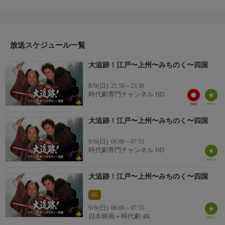
林に声をかけられ著名な蘭学者で医師の高野長英（村上弘明）の
召捕りに向かった。時に天保10年（1839年）5月。洋学嫌いの目
付け、鳥居燿蔵（津嘉山正種）の指揮による「蛮社の獄」であ
る。小伝馬町の雑居牢に押し込められた長英は永年（終身禁固
刑）を申し渡されて破牢を決意。雑役の栄蔵（火野正平）を金で
放送スケジュール一覧
買収し、獄舎に放火させる…。
大追跡！江戸〜上州〜みちのく〜四国
8/9(日)
21:50～23:30
時代劇専門チャンネル HD
大追跡！江戸〜上州〜みちのく〜四国
9/6(日)
06:00～07:55
時代劇専門チャンネル HD
大追跡！江戸〜上州〜みちのく〜四国
4K
9/6(日)
06:00～07:55
日本映画＋時代劇 4K