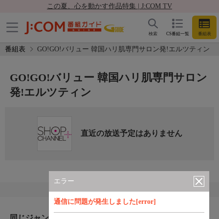
この夏、心を動かす作品特集 | J:COM TV
検索
CS番組一覧
番組表
番組表
GO!GO!バリュー 韓国ハリ肌専門サロン発!エルツティン
GO!GO!バリュー 韓国ハリ肌専門サロン
発!エルツティン
直近の放送予定はありません
エラー
通信に問題が発生しました[error]
同じジャンルのおすすめ番組