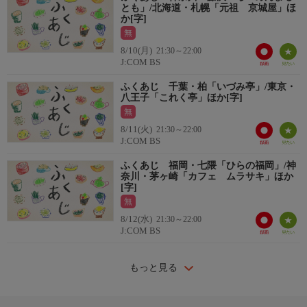
とも」/北海道・札幌「元祖 京城屋」ほ
か[字]
無
8/10(月)
21:30～22:00
J:COM BS
ふくあじ 千葉・柏「いづみ亭」/東京・
八王子「これく亭」ほか[字]
無
8/11(火)
21:30～22:00
J:COM BS
ふくあじ 福岡・七隈「ひらの福岡」/神
奈川・茅ヶ崎「カフェ ムラサキ」ほか
[字]
無
8/12(水)
21:30～22:00
J:COM BS
もっと見る