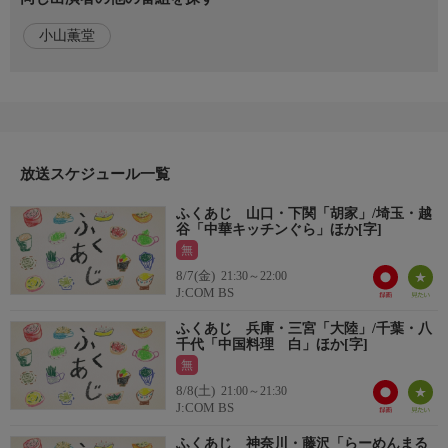
小山薫堂
放送スケジュール一覧
ふくあじ 山口・下関「胡家」/埼玉・越
谷「中華キッチンぐら」ほか[字]
無
8/7(金)
21:30～22:00
J:COM BS
ふくあじ 兵庫・三宮「大陸」/千葉・八
千代「中国料理 白」ほか[字]
無
8/8(土)
21:00～21:30
J:COM BS
ふくあじ 神奈川・藤沢「らーめんまる