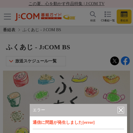
この夏、心を動かす作品特集 | J:COM TV
検索
CS番組一覧
番組表
番組表
ふくあじ - J:COM BS
ふくあじ - J:COM BS
放送スケジュール一覧
エラー
通信に問題が発生しました[error]