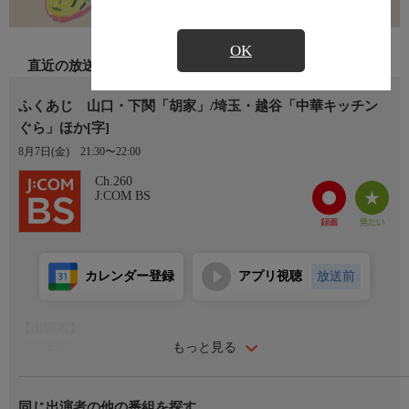
OK
直近の放送
ふくあじ 山口・下関「胡家」/埼玉・越谷「中華キッチン
ぐら」ほか[字]
8月7日(金)
21:30〜22:00
Ch.260
J:COM BS
カレンダー登録
アプリ視聴
放送前
【出演者】
もっと見る
小山薫堂
【Ｘ】
同じ出演者の他の番組を探す
https://x.com/BS260_official