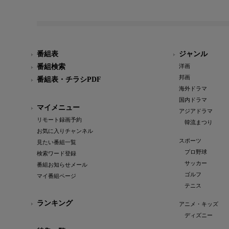
番組表
ジャンル
番組検索
洋画
邦画
番組表・チラシPDF
海外ドラマ
国内ドラマ
マイメニュー
アジアドラマ
リモート録画予約
韓流まつり
お気に入りチャンネル
スポーツ
見たい番組一覧
プロ野球
検索ワード登録
サッカー
番組お知らせメール
ゴルフ
マイ番組ページ
テニス
ランキング
アニメ・キッズ
ディズニー