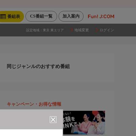
CS番組一覧
加入案内
番組表
地域変更
ログイン
設定地域：
東京 東エリア
同じジャンルのおすすめ番組
キャンペーン・お得な情報