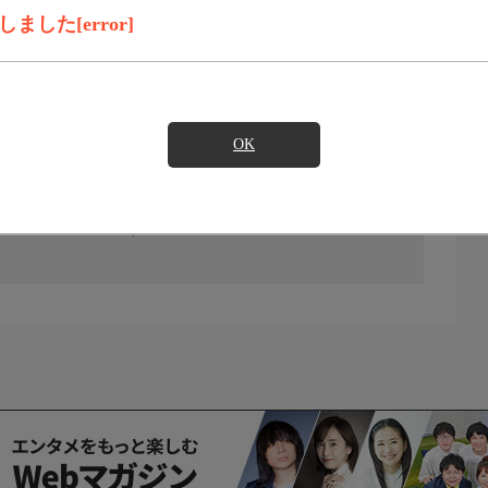
した[error]
OK
の放送予定はありません