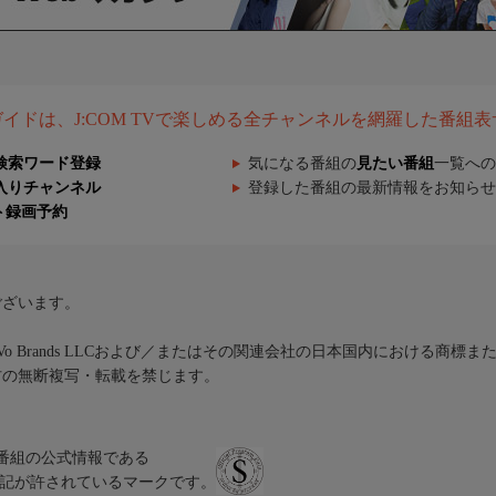
組ガイドは、J:COM TVで楽しめる全チャンネルを網羅した番組
検索ワード登録
気になる番組の
見たい番組
一覧への
入りチャンネル
登録した番組の最新情報をお知らせ
ト録画予約
ございます。
iVo Brands LLCおよび／またはその関連会社の日本国内における商標
材の無断複写・転載を禁じます。
、テレビ番組の公式情報である
スにのみ表記が許されているマークです。