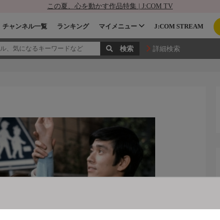
この夏、心を動かす作品特集 | J:COM TV
チャンネル一覧
ランキング
マイメニュー
J:COM STREAM
詳細検索