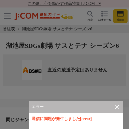
この夏、心を動かす作品特集 | J:COM TV
検索
CS番組一覧
番組表
番組表
湖池屋SDGs劇場 サスとテナ シーズン6
湖池屋SDGs劇場 サスとテナ シーズン6
直近の放送予定はありません
エラー
通信に問題が発生しました[error]
同じジャンルのおすすめ番組