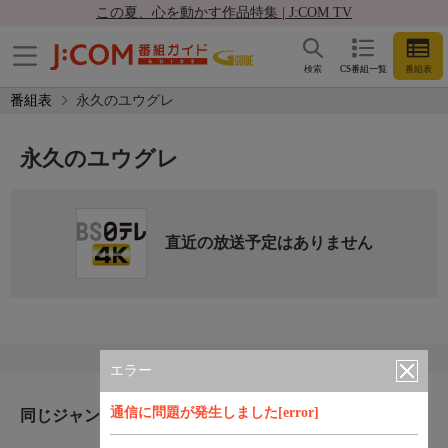
この夏、心を動かす作品特集 | J:COM TV
検索
CS番組一覧
番組表
番組表
永久のユウグレ
永久のユウグレ
直近の放送予定はありません
エラー
通信に問題が発生しました[error]
同じジャンルのおすすめ番組