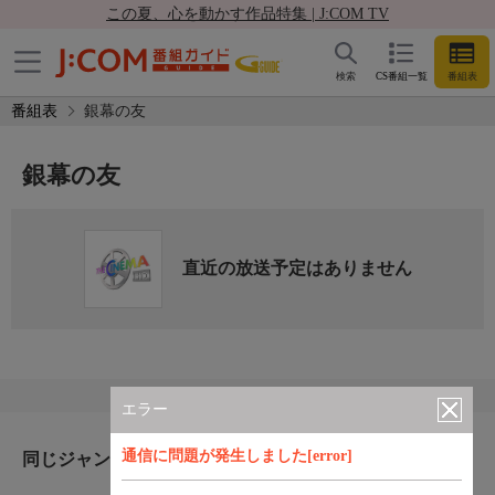
この夏、心を動かす作品特集 | J:COM TV
検索
CS番組一覧
番組表
番組表
銀幕の友
銀幕の友
直近の放送予定はありません
エラー
通信に問題が発生しました[error]
同じジャンルのおすすめ番組